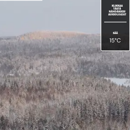
KLIKKAA
TÄSTÄ
NÄHDÄKSESI
AUKIOLOAJAT
SÄÄ
15
°C