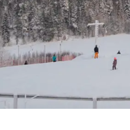
i 2025- 2026 on päättynyt. Kiitos kaikille mäellä vieraille