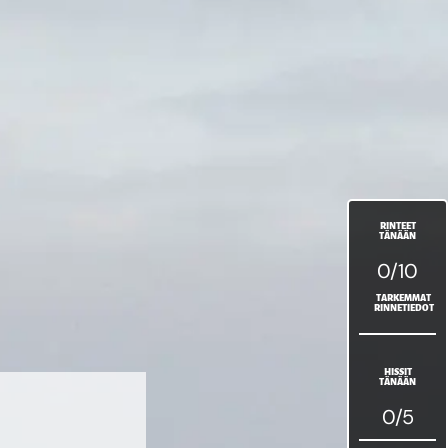
RINTEET
TÄNÄÄN
0/10
TARKEMMAT
RINNETIEDOT
HISSIT
TÄNÄÄN
0/5