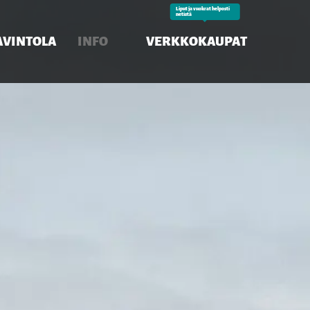
Liput ja vuokrat helposti
netistä
AVINTOLA
INFO
VERKKOKAUPAT