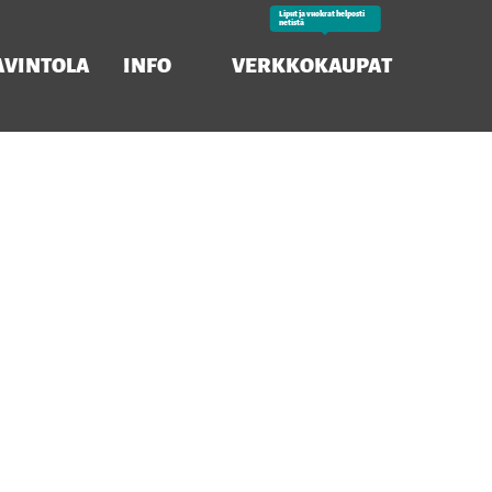
Liput ja vuokrat helposti
netistä
AVINTOLA
INFO
VERKKOKAUPAT