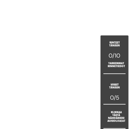
RINTEET
TÄNÄÄN
0/10
TARKEMMAT
RINNETIEDOT
HISSIT
TÄNÄÄN
0/5
KLIKKAA
TÄSTÄ
NÄHDÄKSESI
AUKIOLOAJAT